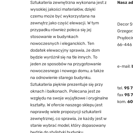
Sztukateria zewnętrzna wykonana jest z
Nasz ad
wysokiej jakości materiałów, dzięki
czemu może być wykorzystana na
zewnątrz jako część elewacji. W tym
Decor S
przypadku również poleca się jej
Grzegorz
stosowanie w budynkach
Prądocin
nowoczesnych i eleganckich. Ten
66-446
dodatek elewacyjny sprawia, że dom
będzie wyróżnił się na tle innych. To
jeden ze sposobów na przygotowanie
e-mail:
nowoczesnego i nowego domu, a także
na odnowienie starego budynku.
Sztukateria pięknie prezentuje się przy
tel.
95 7
oknach i balkonach. Polecana jest ze
fax
95 
względu na swoje wyjątkowe i oryginalne
kom.
60
kształty. W ofercie naszego sklepu jest
naprawdę wiele propozycji sztukaterii
zewnętrznej, co sprawia, że każdy jest w
stanie wybrać model, który dopasowany
będzie do stylistyki budynku.