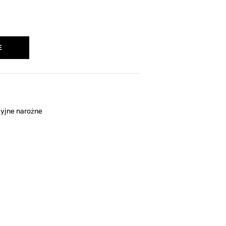
E
yjne narożne