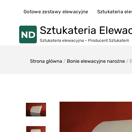
Skip
to
Gotowe zestawy elewacyjne
Sztukateria el
content
Sztukateria Elewa
Sztukateria elewacyjna – Producent Sztukaterii
Strona główna
/
Bonie elewacyjne narożne
/ 