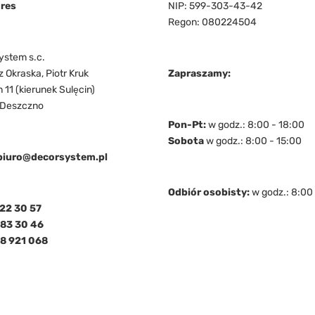
res
NIP: 599-303-43-42
Regon: 080224504
ystem s.c.
 Okraska, Piotr Kruk
Zapraszamy:
 11 (kierunek Sulęcin)
 Deszczno
Pon-Pt:
w godz.: 8:00 - 18:00
Sobota
w godz.: 8:00 - 15:00
biuro@decorsystem.pl
Odbiór osobisty:
w godz.: 8:00 
22 30 57
783 30 46
8 921 068