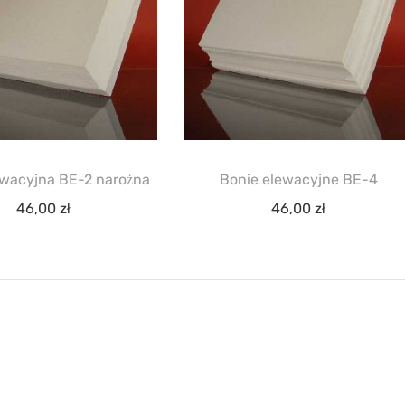
ewacyjna BE-2 narożna
Bonie elewacyjne BE-4
46,00
zł
46,00
zł